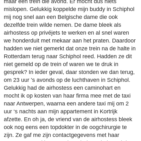
maar één trein die avond. Er mocht dus niets
mislopen. Gelukkig koppelde mijn buddy in Schiphol
mij nog snel aan een Belgische dame die ook
dezelfde trein wilde nemen. De dame bleek als
airhostess op privéjets te werken en al snel waren
we honderduit met mekaar aan het praten. Daardoor
hadden we niet gemerkt dat onze trein na de halte in
Rotterdam terug naar Schiphol reed. Hadden ze dit
niet gemeld op de trein of waren we te druk in
gesprek? In ieder geval, daar stonden we dan terug,
om 23 uur ’s avonds op de luchthaven in Schiphol.
Gelukkig had de airhostess een caminohart en
mocht ik op kosten van haar firma mee met de taxi
naar Antwerpen, waarna een andere taxi mij om 2
uur ‘s nachts aan mijn appartement in Kortrijk
afzette. En oh ja, de vriend van de airhostess bleek
ook nog eens een topdokter in de oogchirurgie te
zijn. Ze gaf me zijn contactgegevens met haar